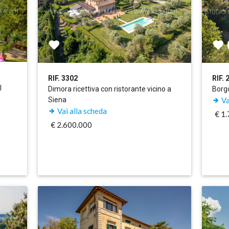
RIF. 3302
RIF. 
l
Dimora ricettiva con ristorante vicino a
Borgo
Siena
Va
Vai alla scheda
€ 1
€ 2.600.000