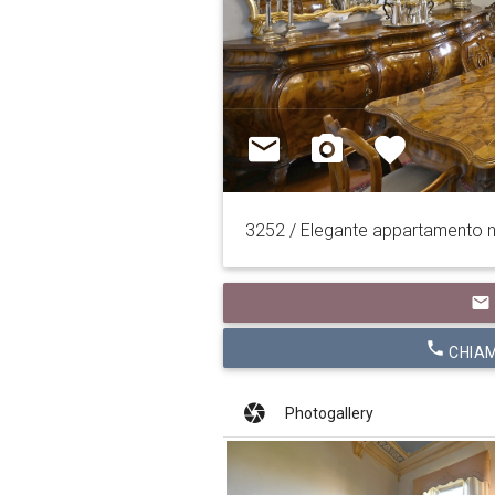
3252 / Elegante appartamento ne
email
phone
CHIAM
Photogallery