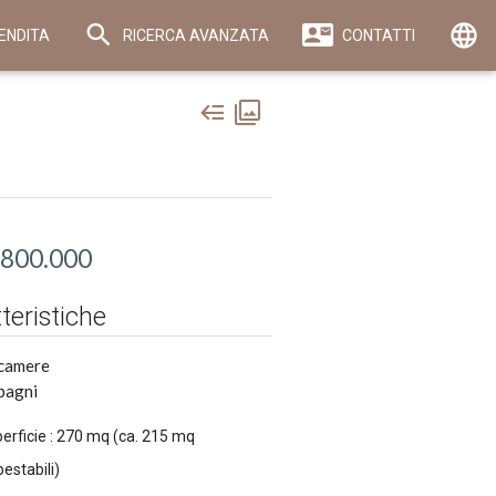
language
ENDITA
RICERCA AVANZATA
CONTATTI
 800.000
teristiche
camere
bagni
erficie : 270 mq (ca. 215 mq
pestabili)