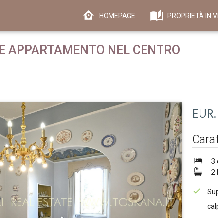
HOMEPAGE
PROPRIETÀ IN V
NTE APPARTAMENTO NEL CENTRO
EUR.
Carat
3 
2 
Sup
cal