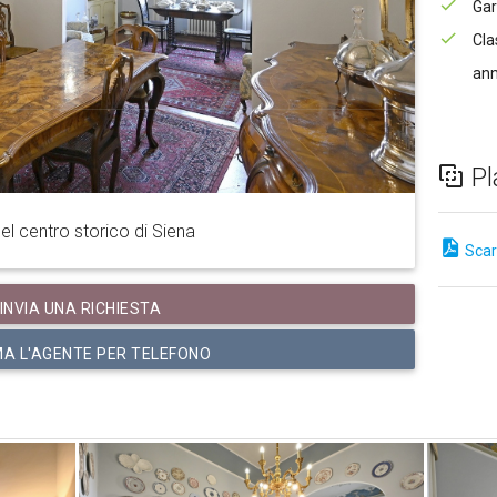
Gar
Cla
ann
Pl
l centro storico di Siena
Scari
INVIA UNA RICHIESTA
A L'AGENTE PER TELEFONO