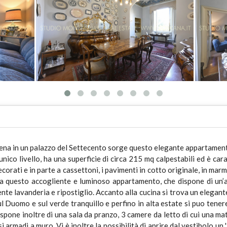
Siena in un palazzo del Settecento sorge questo elegante appartament
 unico livello, ha una superficie di circa 215 mq calpestabili ed è car
decorati e in parte a cassettoni, i pavimenti in cotto originale, in mar
 questo accogliente e luminoso appartamento, che dispone di un’
nte lavanderia e ripostiglio. Accanto alla cucina si trova un elegan
 Duomo e sul verde tranquillo e perfino in alta estate si puo tenere
ispone inoltre di una sala da pranzo, 3 camere da letto di cui una m
 armadi a muro. Vi è inoltre la possibilità di aprire dal vestibolo un