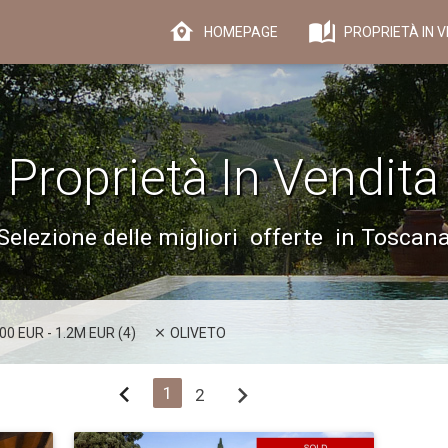
HOMEPAGE
PROPRIETÀ IN V
Proprietà In Vendita
Selezione delle migliori offerte in Toscan
00 EUR - 1.2M EUR (4)
OLIVETO
chevron_left
chevron_right
1
2