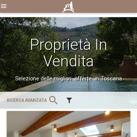
menu
Proprietà In
Vendita
Selezione delle migliori offerte in Toscana
search
RICERCA AVANZATA