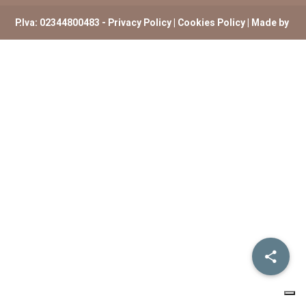
P.Iva: 02344800483 -
Privacy Policy
|
Cookies Policy
| Made by
ExtremHex Firenze