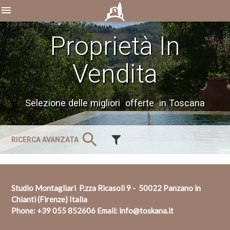
menu
Proprietà In
Vendita
Selezione delle migliori offerte in Toscana
search
RICERCA AVANZATA
Studio Montagliari P.zza Ricasoli 9 - 50022 Panzano in
Chianti (Firenze) Italia
Phone:
+39 055 852606
Email:
info@toskana.it