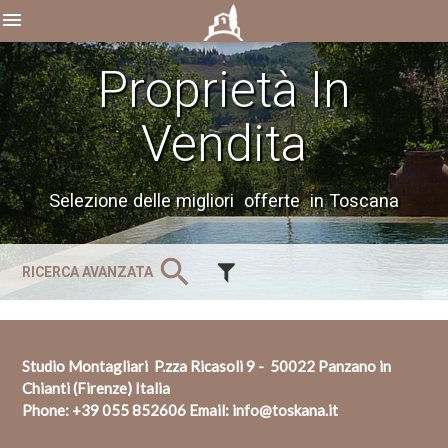
menu
Proprietà In
Vendita
Selezione delle migliori offerte in Toscana
search
RICERCA AVANZATA
Studio Montagliari P.zza Ricasoli 9 - 50022 Panzano in
Chianti (Firenze) Italia
Phone:
+39 055 852606
Email:
info@toskana.it