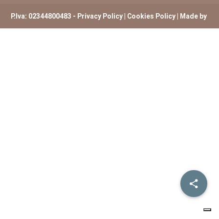
P.Iva: 02344800483 -
Privacy Policy
|
Cookies Policy
| Made by
ExtremHex Firenze