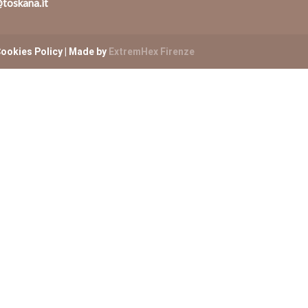
toskana.it
ookies Policy
| Made by
ExtremHex Firenze