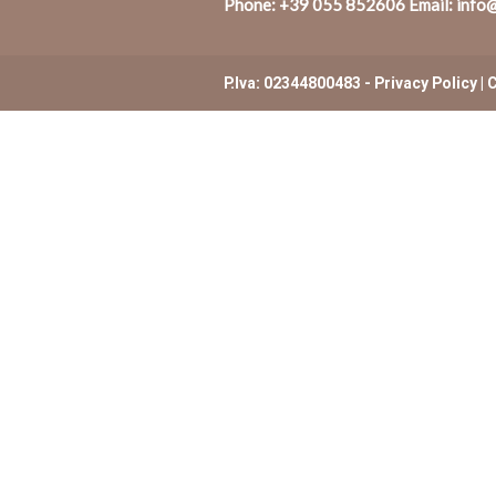
Phone:
+39 055 852606
Email:
info@
P.Iva: 02344800483 -
Privacy Policy
|
C