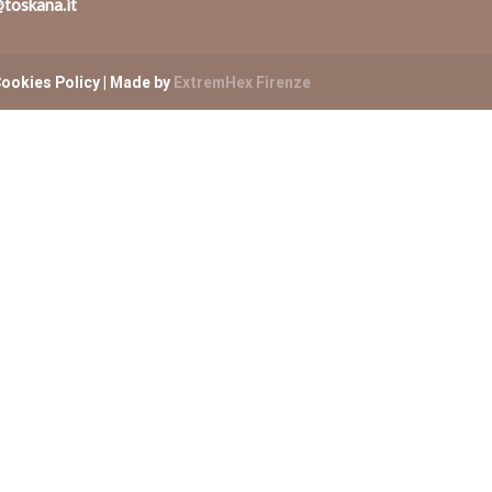
toskana.it
ookies Policy
| Made by
ExtremHex Firenze