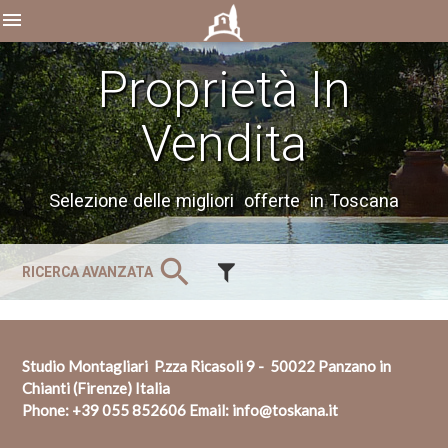
menu
Proprietà In
Vendita
Selezione delle migliori offerte in Toscana
search
RICERCA AVANZATA
Studio Montagliari P.zza Ricasoli 9 - 50022 Panzano in
Chianti (Firenze) Italia
Phone:
+39 055 852606
Email:
info@toskana.it