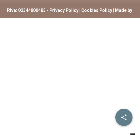
P.Iva: 02344800483 -
Privacy Policy
|
Cookies Policy
| Made by
ExtremHex Firenze