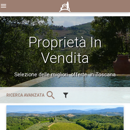
menu
Proprietà In
Vendita
Selezione delle migliori offerte in Toscana
search
RICERCA AVANZATA