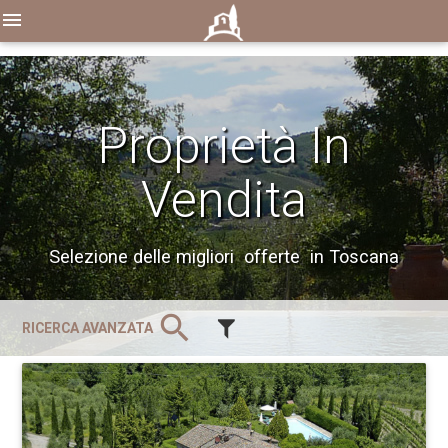
menu
Proprietà In
Vendita
Selezione delle migliori offerte in Toscana
search
RICERCA AVANZATA